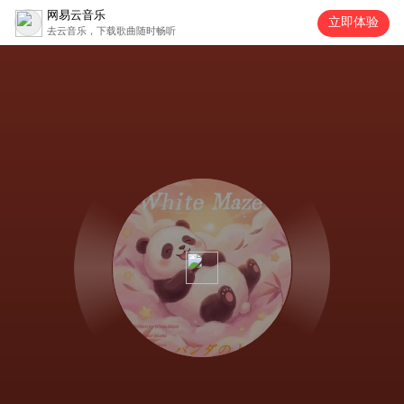
网易云音乐
立即体验
去云音乐，下载歌曲随时畅听