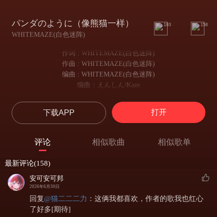
パンダのように（像熊猫一样）
193
158
WHITEMAZE(白色迷阵)
作词 : WHITEMAZE(白色迷阵)
作曲 : WHITEMAZE(白色迷阵)
编曲 : WHITEMAZE(白色迷阵)
编曲：えんしん/Kaze
作曲：えんしん
作词：えんしん
打开
下载APP
Guitar：衣秋实（Aki）
和音：中村美咲
伴唱：YuMeng Guo
评论
相似歌曲
相似歌单
鼓：横山健
Recording:Hasar studio
最新评论(158)
Mixing：XunXun
安可安可邦
Mastering:XunXun
2026年6月30日
朝起きて顔も洗わず
回复
@
猫二二二力
：
这俩我都喜欢，作者的歌我也红心
早上起来脸都没洗
了好多[期待]
電車に飛び乗る