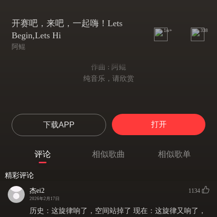
开赛吧，来吧，一起嗨！Lets
1w+
338
Begin,Lets Hi
阿鲲
作曲 : 阿鲲
纯音乐，请欣赏
打开
下载APP
评论
相似歌曲
相似歌单
精彩评论
杰ei2
1134
2026年2月17日
历史：这旋律响了，空间站掉了 现在：这旋律又响了，