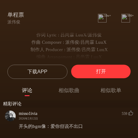
单程票
10w+
999+
派伟俊
作词 Lyric : 吕尚霖 LuuX/派伟俊
作曲 Composer : 派伟俊/吕尚霖 LuuX
制作人 Producer : 派伟俊/吕尚霖 LuuX
编曲 Arrangement : 吕尚霖 LuuX
和声编写 Backing Vocal Arrangerment : 派伟俊/吕尚霖 LuuX
打开
下载APP
人声编辑 Vocal Editing : 吕尚霖 LuuX
配唱制作人 Vocal Producer : 派伟俊/吕尚霖 LuuX
录音师 Recording Engineer : 派伟俊
评论
相似歌曲
相似歌单
录音室 Recording Studio : JVR Music Studio
贝斯 Bass : 简道生 Dawson Chien
精彩评论
弦乐编写 Strings Arrangement : 吕尚霖 LuuX
misso1ivia
559
弦乐统筹 String Coordinator : 卢思蒨 Szu-Chien Lu/刘涵 Liu Hang
2026年2月12日
第一小提琴 First Violin : 卢思蒨 Szu-Chien Lu
开头的bgm像：爱你但说不出口
第二小提琴 Second Violin : 林伯宇 Peter Lin