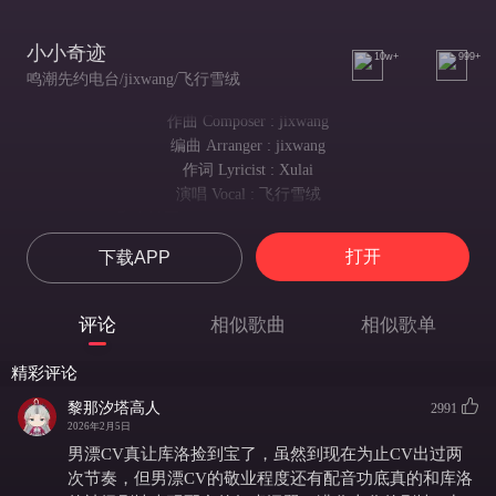
小小奇迹
10w+
999+
鸣潮先约电台/jixwang/飞行雪绒
作曲 Composer : jixwang
编曲 Arranger : jixwang
作词 Lyricist : Xulai
演唱 Vocal : 飞行雪绒
和声编写 Voicing Arrangement : jixwang
混音 Mixing Engineer : Mitsunori Aizawa
打开
下载APP
乐器独奏 Instrument Solo：Guitar : 愤怒的糖
飞行雪绒粉丝合音团 Fleet Snowfluff Choir Club : jixwang/baitian/jkinss/Minase/Koimoon/Ream雨舒/TLK天翔/YouZi/syjust
录音棚 Studio : 无音区杜比全景声棚
评论
相似歌曲
相似歌单
录音师 Recording Engineer : Koimoon
录音监督 Recording Producer : jixwang/markmilian/盖盖Nyan @再定义Studio/无糖宁宁子 @再定义Studio
精彩评论
监制 Music Supervisor : jixwang
黎那汐塔高人
2991
母带工程 Mastering Engineer : Mitsunori Aizawa
2026年2月5日
助理 Assistant : markmilian/Ream雨舒/TLK天翔/auburn
男漂CV真让库洛捡到宝了，虽然到现在为止CV出过两
出品 Produced by : 鸣潮先约电台
次节奏，但男漂CV的敬业程度还有配音功底真的和库洛
Isn't it so incredible