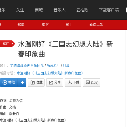
音乐
关注
商城
音乐人
云推歌
下载客户端
榜
歌单
播客
歌手
新碟上架