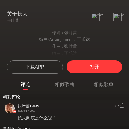
关于长大
999+
720
张叶蕾
作词 : 张叶蕾
编曲/Arrangement：王乐达
作曲 : 张叶蕾
编曲 : 王乐达
制作人/Producer：王乐达
打开
下载APP
吉他/Guitar：李得Redd
贝斯/Bass：范振坤Kkk
混音/母带工程师Mixing/Mastering Engineer ：全相彦
评论
相似歌曲
相似歌单
配唱制作人/Vocal Producer：CC
和声/Backing Vocal：张叶蕾
精彩评论
童谣演唱/Nursery Rhyme Vocals：陈金菊/叶彩娥/叶有良/叶小贞
张叶蕾Leafy
62
人声录音工程师/Vocal Recording Engineer：CC
2026年1月29日
放学怎么不直接回家
长大到底是什么呢？
踩着影子低着头说话