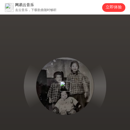
网易云音乐
立即体验
去云音乐，下载歌曲随时畅听