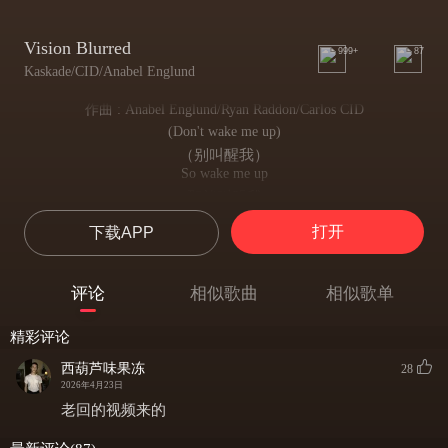
Vision Blurred
999+
87
Kaskade/CID/Anabel Englund
作曲 : Anabel Englund/Ryan Raddon/Carlos CID
(Don't wake me up)
（别叫醒我）
So wake me up
那就叫醒我
Don't wake me up
打开
下载APP
别叫醒我
My vision's blurred
我的视线已然模糊
评论
相似歌曲
相似歌单
I can't give up
我绝不能放弃
精彩评论
Wake me up
叫醒我
西葫芦味果冻
28
Don't wake me up
2026年4月23日
别叫醒我
老回的视频来的
My vision's blurred