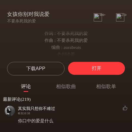
女孩你别对我说爱
999+
219
不要杀死我的爱
作词 : 不要杀死我的爱
作曲 : 不要杀死我的爱
编曲 : aurabeats
先别说爱
女孩你总是给我伤害
打开
下载APP
别再重来
我的生活总被你击败
幻想的爱
评论
相似歌曲
相似歌单
躲房间双手祈祷真爱
我的痛苦始终没抛开
最新评论(219)
心也始终为你超载
其实我只想你不难过
先别说爱
昨天10:38
女孩你总是给我伤害
你口中的爱是什么
别再重来