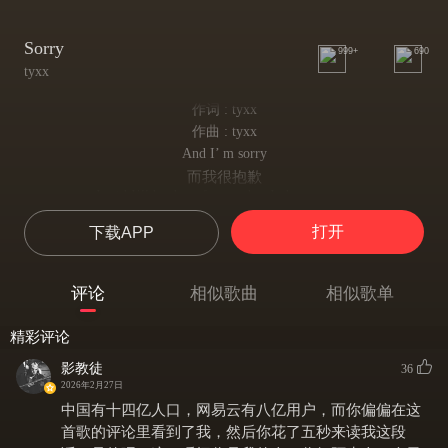
Sorry
999+
690
tyxx
作词 : tyxx
作曲 : tyxx
And I’ m sorry
而我很抱歉
I said I’ll be there for you but I ghost on you
说过我会在你身边 却悄然失约
打开
下载APP
And I’m sorry
而我很抱歉
You know I’m not the one who can make it up to you
评论
相似歌曲
相似歌单
你知道我并非那个 能弥补一切的人
Oh everything that i did behind your back, you said that you did all the same thing
精彩评论
我曾在你身后所做的一切 你说你也同样如此
I know that you are trying cutting me some slack, baby but I tryna do the same thing
影教徒
36
我知道你在试着宽容于我 而我也在试着同样的事
2026年2月27日
And I am sorry
中国有十四亿人口，网易云有八亿用户，而你偏偏在这
而我很抱歉
首歌的评论里看到了我，然后你花了五秒来读我这段
But I know that’s too late