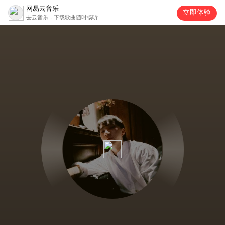
网易云音乐
立即体验
去云音乐，下载歌曲随时畅听