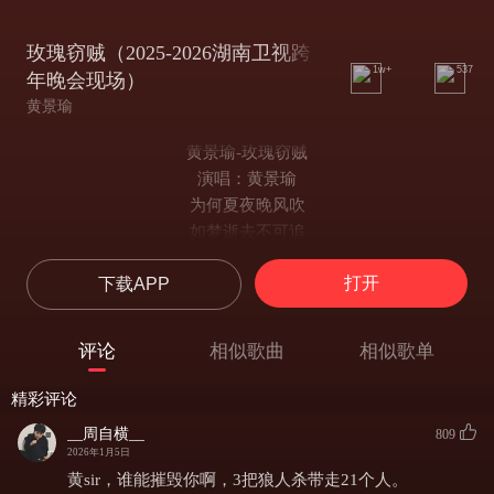
玫瑰窃贼（2025-2026湖南卫视跨
1w+
537
年晚会现场）
黄景瑜
黄景瑜-玫瑰窃贼
演唱：黄景瑜
为何夏夜晚风吹
如梦逝去不可追
那曾在路途中丢的盔
打开
下载APP
被时间慢慢磨成灰
为何夕阳的余晖
总在离别时才美
评论
相似歌曲
相似歌单
为你付之一炬的热泪
也曾是我怀揣的宝贝
精彩评论
冰山坠入碎河
__周自横__
809
孤星奔赴焰火
2026年1月5日
蜗牛向海 投掷它颤抖的壳
黄sir，谁能摧毁你啊，3把狼人杀带走21个人。