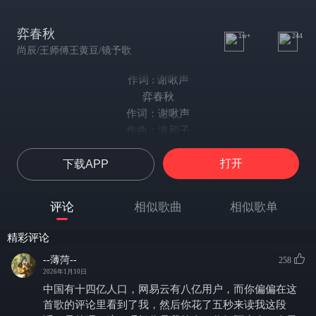
弈春秋
1w+
244
尚辰/王师傅王黄豆/镜予歌
作词 : 谢啾声
弈春秋
作词：谢啾声
作曲：淮和子
编曲：于航
打开
下载APP
演唱：尚辰 王黄豆
和声：伯虎REID
吉他：潘春宇
评论
相似歌曲
相似歌单
混音：沙栩帆@XXRS STUDIO
封面：五声
精彩评论
出品：镜予歌原创音乐工作室
--薄菏--
258
尚辰：
2026年1月10日
新雪覆上城楼 寒星几点孤舟
中国有十四亿人口，网易云有八亿用户，而你偏偏在这
剑芒轻挑开夜色稠
首歌的评论里看到了我，然后你花了五秒来读我这段