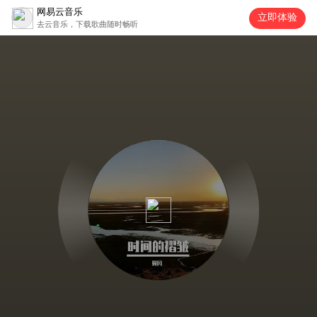
网易云音乐
立即体验
去云音乐，下载歌曲随时畅听