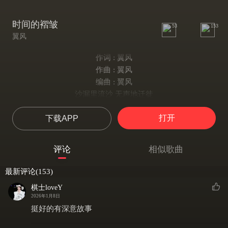
时间的褶皱
53
153
翼风
作词 : 翼风
作曲 : 翼风
编曲 : 翼风
沙漏里流沙 无声地迁徙
带走昨日蝉鸣 留下空壳的印记
打开
下载APP
纸鹤在窗台 翅膀沾满晨曦
它想飞去哪里 风说答案在风里
墙上的斑驳 是光阴的拓印
评论
相似歌曲
苔痕爬上石阶 低语季节更替
我们行走在时间的褶皱里
最新评论(153)
寻找一枚失落于昨日的硬币
棋士loveY
它一面刻着疑问一面刻着谜底
2026年1月8日
在旋转坠落中模糊了彼此的定义
挺好的有深意故事
光穿过指尖照亮尘埃的轨迹