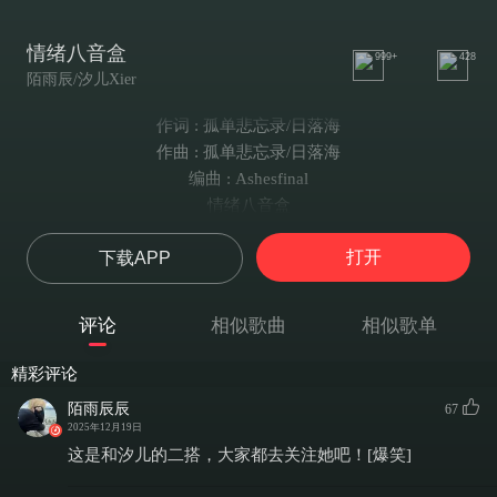
情绪八音盒
999+
428
陌雨辰/汐儿Xier
作词 : 孤单悲忘录/日落海
作曲 : 孤单悲忘录/日落海
编曲 : Ashesfinal
情绪八音盒
【陌雨辰】
打开
下载APP
今晚又做了一个梦吗？
心事好像很重吧
父母又在吵架
评论
相似歌曲
相似歌单
其实心里面很痛
送你的八音盒在听吗？
精彩评论
里面是我的歌吗？
陌雨辰辰
67
就算我现在去找你，其实也没有用
2025年12月19日
小的时候觉得长大可以摆脱他们束缚
这是和汐儿的二搭，大家都去关注她吧！[爆笑]
长大了之后发现身边又增添很多痛苦