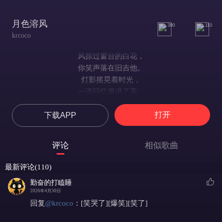
月色溶风
390
110
krcoco
风掠过窗台的白花，
你笑声落在旧吉他。
灯影摇晃着时光，
一滴回忆滑进了茶。
月色溶于风里，
打开
下载APP
像你未说完的秘密。
我在梦的尽头寻你，
只听见心跳的声音。
评论
相似歌曲
啊啊啊啊啊啊
再见也像初遇那样安静，
最新评论(110)
花落无声，却懂得宿命。
勤奋的打瞌睡
我将你的名字折进风铃，
2026年4月30日
让回忆在夜中轻轻响起。
回复
@
krcoco
：
[笑哭了][爆笑][笑了]
信纸泛黄的年纪，