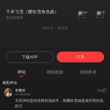
千本飞雪（樱吹雪角色曲）
999+
181
金光布袋戏
纯音乐，请欣赏
打开
下载APP
评论
相似歌曲
相似歌单
精彩评论
李熏咩
145
2017年8月25日
天宫伊织是扶持西剑流的手，那樱吹雪就是保护西剑流
的刀