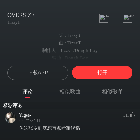
OVERSIZE
1w+
492
TizzyT
词 : TizzyT
曲 : TizzyT
制作人 : TizzyT/Dough-Boy
编曲 : Dough-Boy
混音 : 周天澈@Studio21A
打开
下载APP
我的项链比你粗
我的T恤比你肥
我的兄弟都不服
评论
相似歌曲
相似歌单
我们不管你是谁
我把帽子反着戴
精彩评论
我们不用穿名牌
Yugee-
311
我的裤子oversize
2025年12月18日
把钱都装进口袋
你这张专到底想写点啥谢锐韬
我的衣服三个X 他们叫我大佬