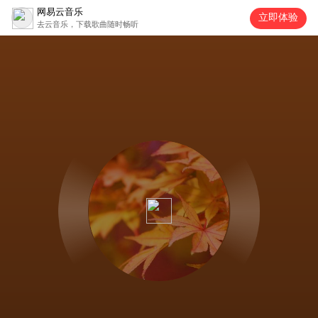
网易云音乐
立即体验
去云音乐，下载歌曲随时畅听