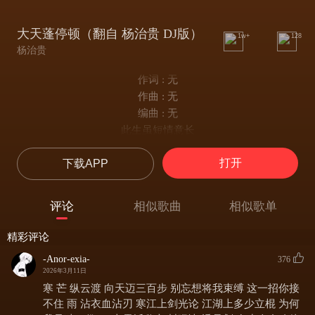
大天蓬停顿（翻自 杨治贵 DJ版）
1w+
128
杨治贵
作词 : 无
作曲 : 无
编曲 : 无
此生虽短情意长
惹得天怒地也恼
打开
下载APP
人间再无红颜笑
留一半相思上大道
怕什么天道轮回
评论
相似歌曲
相似歌单
什么魄散魂飞
若没有你那才叫可悲
精彩评论
怕什么西行无归
-Anor-exia-
376
什么事与愿违
2026年3月11日
这一世换我护你一对
寒 芒 纵云渡 向天迈三百步 别忘想将我束缚 这一招你接
美人不是凡胎生
不住 雨 沾衣血沾刃 寒江上剑光论 江湖上多少立棍 为何