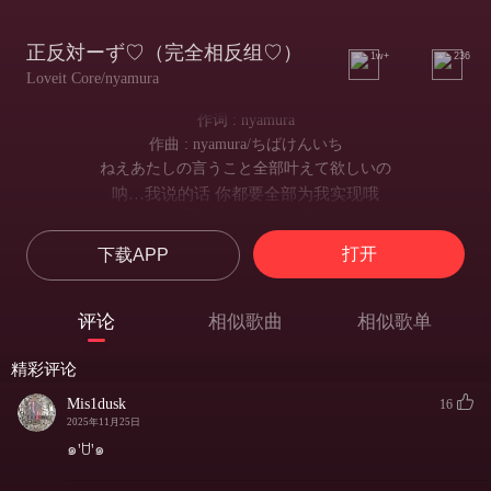
正反対ーず♡（完全相反组♡）
1w+
236
Loveit Core/nyamura
作词 : nyamura
作曲 : nyamura/ちばけんいち
ねえあたしの言うこと全部叶えて欲しいの
呐…我说的话 你都要全部为我实现哦
好きなんでしょ〜？
因为你是喜欢我的吧〜？
打开
下载APP
今すぐ駆けつけて、雨の日でも雪の日も
「现在就快赶过来、无论是雨时还是雪中」
走ってきてよ！
评论
相似歌曲
相似歌单
「都要跑着来见我哦！」
えーそんなわがまま隠しちゃうよ
精彩评论
诶~ 这么任性的话 我还是藏起来好了
だって私嫌われるの怖いんだもん
Mis1dusk
16
毕竟很害怕会被你讨厌呢
2025年11月25日
でも君が会いたいって言うなら
๑'ꇴ'๑
但你若是说了“想见你”的话
今すぐ行くからね。