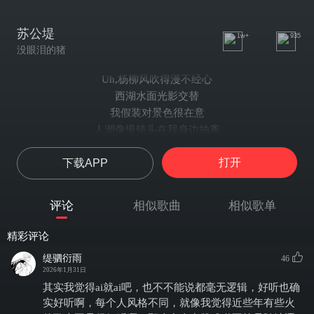
苏公堤
1w+
935
没眼泪的猪
Uh,杨柳风吹得漫不经心
西湖水面光影交替
我假装对景色很在意
人潮像慢镜头在我身边抽离
我站在你身后大概三步的距离
打开
下载APP
刚好能闻到你发间洗过的香气
心跳的频率乱得不太讲道理
你轻声的低语讨论锦鲤有多少斑斓纹理
评论
相似歌曲
相似歌单
我掏出手机对焦在空气
其实屏幕反光里只有你清晰的侧影而已
精彩评论
假装不经意
缇驷衍雨
46
视线却无从转移
2026年1月31日
这短短几米的距离
其实我觉得ai就ai吧，也不不能说都毫无逻辑，好听也确
算不算心有灵犀
实好听啊，每个人风格不同，就像我觉得近些年有些火