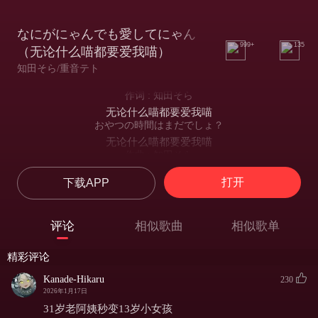
なにがにゃんでも愛してにゃん
999+
135
（无论什么喵都要爱我喵）
知田そら/重音テト
作词 : 知田そら
无论什么喵都要爱我喵
おやつの時間はまだでしょ？
无论什么喵都要爱我喵
作曲 : 知田そら
无论什么喵都要爱我喵
打开
下载APP
编曲 : 知田そら
无论什么喵都要爱我喵
歌：重音テトSV
评论
相似歌曲
相似歌单
歌：重音テトSV
なにがにゃんでも
精彩评论
无论什么喵
愛してにゃん
Kanade-Hikaru
230
都要爱我喵
2026年1月17日
恋してにゃん
31岁老阿姨秒变13岁小女孩