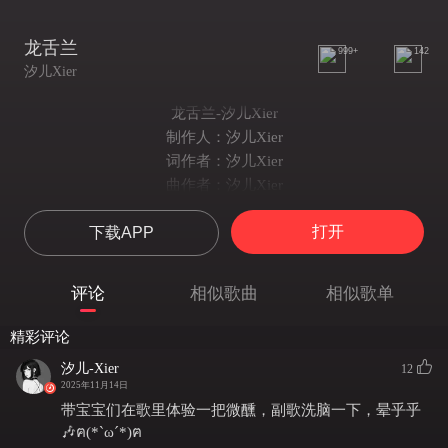
龙舌兰
999+
142
汐儿Xier
龙舌兰-汐儿Xier
制作人：汐儿Xier
词作者：汐儿Xier
曲作者：汐儿Xier
编曲：邓森
打开
下载APP
So sad 是曾经你的爱抚
Im so sad 痛苦将爱意逮捕
So sad So sad 是酒精麻痹后的怪物
评论
相似歌曲
相似歌单
龙舌兰再苦也没有回忆你的爱苦
So sad 是曾经你的爱抚
精彩评论
Im so sad 痛苦将爱意逮捕
汐儿-Xier
12
So sad So sad 是酒精麻痹后的怪物
2025年11月14日
龙舌兰再苦也没有回忆你的爱苦
带宝宝们在歌里体验一把微醺，副歌洗脑一下，晕乎乎
哭泣的泪
🎶ฅ(*`ω´*)ฅ