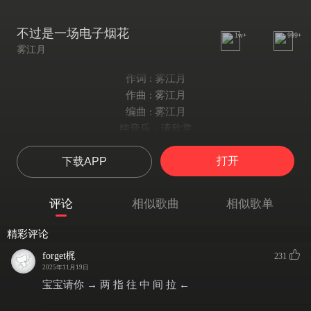
不过是一场电子烟花
1w+
999+
雾江月
作词 : 雾江月
作曲 : 雾江月
编曲 : 雾江月
纯音乐，请欣赏
打开
下载APP
评论
相似歌曲
相似歌单
精彩评论
forget梶
231
2025年11月19日
宝宝请你 → 两 指 往 中 间 拉 ←