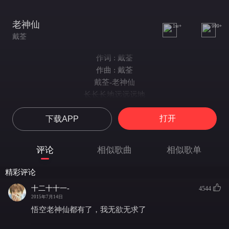
老神仙
1w+
999+
戴荃
作词 : 戴荃
作曲 : 戴荃
戴荃-老神仙
长长长地远远远地
深深地流浪在心间
打开
下载APP
叮叮叮的咚咚咚的
悠悠的铃声在耳边
风儿带我来到一个地方
评论
相似歌曲
相似歌单
那里有一棵大树
树上有个老神仙
精彩评论
轻轻叫我的名字
十二十十一-
4544
她对我说
2015年7月14日
放松呼吸
悟空老神仙都有了，我无欲无求了
放松呼吸