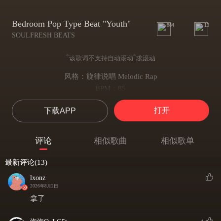
Bedroom Pop Type Beat "Youth"
884
13
SOULFRESH BEATS
*
*
该歌词不支持自动滚动
求滚动
风格：旋律说唱 Melodic Rap
BPM：85
KEY：
打开
下载APP
-音名：A
-调号：♯
-调式：Major
评论
相似歌曲
相似歌单
Beat说明：This beat is produced by Nigh7
非免费伴奏由SOULFRESH BEATS销售
最新评论(13)
购买伴奏使用权编曲混音私信联系
lxonz
未经过购买/允许擅自使用一律视为侵权处理
2026年8月2日
节约你我时间 考虑好购买再添加
拿了
Pop Beat Instrumental 2025
Beat Maker : SOULFRESH BEATS