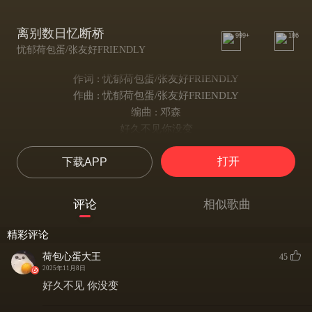
离别数日忆断桥
999+
186
忧郁荷包蛋/张友好FRIENDLY
作词 : 忧郁荷包蛋/张友好FRIENDLY
作曲 : 忧郁荷包蛋/张友好FRIENDLY
编曲 : 邓森
好久不见你没变
愿望都没有实现
打开
下载APP
我还在等你的以前
我还在等你的来电
我像是身处在竹林
评论
相似歌曲
手里拿了把竹剑
斩断所有的禁忌
精彩评论
让心里想的都如愿
荷包心蛋大王
45
我知道我的心里
2025年11月8日
想的可能过于美好
好久不见 你没变
我能注意到你所有的细节包括嘴角