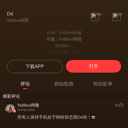
Dd
999+
667
Yellllow阿喽
作词 : Yellllow阿喽
作曲 : Yellllow阿喽
INTRO：
盯着天花板一整天
想说的话已经挂到了嘴边
打开
下载APP
现在我们离得多远
能不能见到你在下次睁眼
我希望醒来时你能够在
评论
相似歌曲
相似歌单
希望许的愿能有后来
想和你完成的想法太多
精彩评论
They coming up coming up coming...
Yellllow阿喽
78
SO I
2025年11月8日
HOOK:
所有人保持手机处于响铃状态我Dd你！☎️
给你发的消息 DD