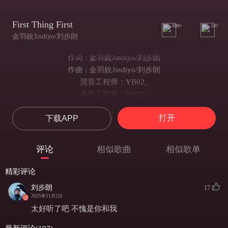
First Thing First
999+
197
金羽銳Jindiyo/刘步朗
作词 : 金羽銳Jindiyo/刘步朗
作曲 : 金羽銳Jindiyo/刘步朗
混音工程师：YB02_
母带工程师：YB02_
baby you are my first thing first
打开
下载APP
finding you I found that love is finally my turn
我赌上一切换一个拥有你的future
你带给我的感觉不能explain by word
评论
相似歌曲
相似歌单
when I'm holding you
when I'm holding you
精彩评论
it feels so groovy
刘步朗
17
the one who knews me
2025年11月2日
without you i will lose my breathe
太好听了吧 不愧是你和我
不让爱疏离