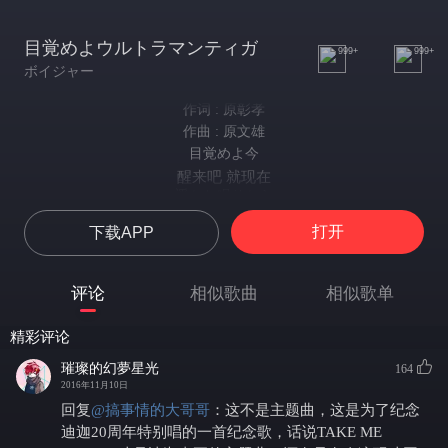
目覚めよウルトラマンティガ
999+
999+
ボイジャー
作词 : 原彰孝
作曲 : 原文雄
目覚めよ今
醒来吧 就现在
遥かな眠りから
已经睡了很久了
打开
下载APP
立ち上がれ今
现在站起来吧
愛と正義の為に
评论
相似歌曲
相似歌单
为了爱与正义
暗闇が街を
精彩评论
在漆黑的街道上
人を狙ってる
璀璨的幻夢星光
164
瞄准那个人
2016年11月10日
悲しみの海に
回复
@
搞事情的大哥哥
：
这不是主题曲，这是为了纪念
在悲伤的海洋里
迪迦20周年特别唱的一首纪念歌，话说TAKE ME
深く深く