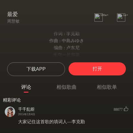
最爱
100w+
1w+
周慧敏
作词 : 李克勤
作曲 : 中島みゆき
编曲 : 卢东尼
天空一片蔚蓝
清风添上了浪漫
打开
下载APP
心里那份柔情蜜意似海 无限
在那遥远有意无意遇上
共你初次邂逅谁没有遐想
评论
相似歌曲
相似歌单
诗一般的落霞
酒一般的夕阳
精彩评论
似是月老给你我留印象
千千乱听
88077
斜阳离去朗月已换上
2015年2月4日
没法掩盖这份情欲盖弥彰
大家记住这首歌的填词人—李克勤
这一刹 情一缕 影一对 人一双