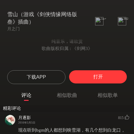
雪山（游戏《剑侠情缘网络版
1w+
862
叁》插曲）
月之门
纯音乐，请欣赏
歌曲版权归属 : 《剑网3》
打开
下载APP
评论
相似歌曲
相似歌单
精彩评论
月逐影
815
2016年5月5日
现在听到bgm的人都想到映雪湖，有几个想到白龙口，