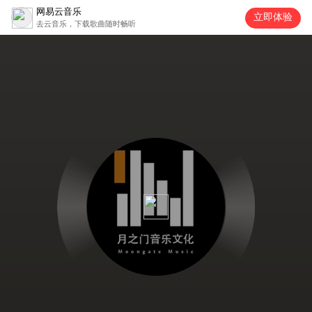
网易云音乐
立即体验
去云音乐，下载歌曲随时畅听