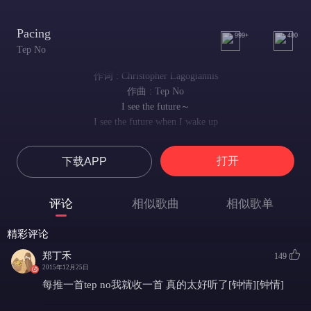
Pacing
999+
480
Tep No
作词 : Christopher Lagogiannis
作曲 : Tep No
I see the future～
I see the future when I wake up
当我醒来 我看到未来
And it’s brighter as we’re falling down
打开
下载APP
你我坠落深渊 一切竟愈发明亮
And I’m feeling like I’m pacing
我像是在徘徊不前
评论
相似歌曲
相似歌单
We’ll sleep forever in the sands that we bathed in
我们以后 就一起在曾沐浴其间的沙滩中 长眠
精彩评论
It’s not fair when I’m falling down
我孤身下坠 不公 不公
郑丁禾
149
I wanna feel with you
2015年12月25日
我只想和你 在海风中 在潮汐中
每推一首tep no我就收一首 真的太好听了[钟情][钟情]
Where the wind blows from the tidal wave