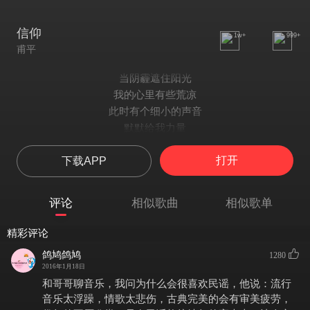
信仰
1w+
999+
甫平
当阴霾遮住阳光
我的心里有些荒凉
此时有个细小的声音
默默给我力量
当狂风吹打肩膀
打开
下载APP
我的身体有些慌张
此时有个声音告诉我
告诉我要坚强
评论
相似歌曲
相似歌单
我愿能一直朝着太阳生长
做一个温暖而热情的人
精彩评论
不卑不亢 不沮丧
鸽鸠鸽鸠
1280
不虚度时光
2016年1月18日
朝着阳光的方向
和哥哥聊音乐，我问为什么会很喜欢民谣，他说：流行
当麻雀飞过山岗
音乐太浮躁，情歌太悲伤，古典完美的会有审美疲劳，