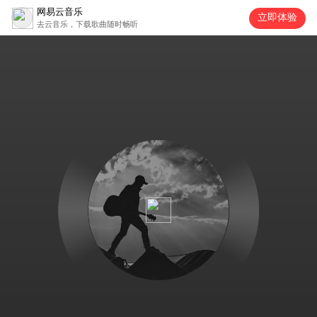
网易云音乐
立即体验
去云音乐，下载歌曲随时畅听