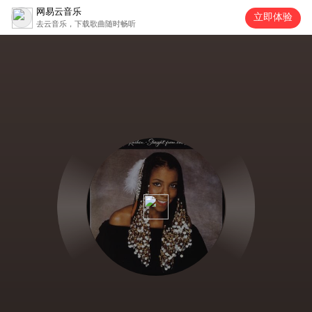
网易云音乐
立即体验
去云音乐，下载歌曲随时畅听