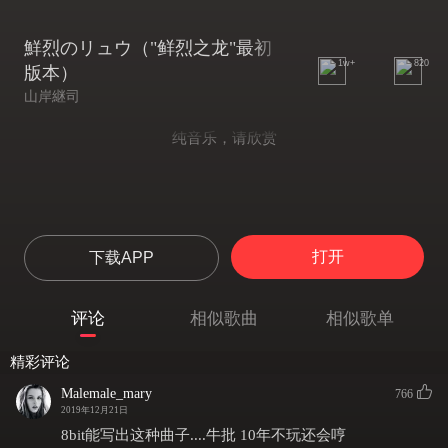
鮮烈のリュウ（"鲜烈之龙"最初
1w+
820
版本）
山岸継司
纯音乐，请欣赏
打开
下载APP
评论
相似歌曲
相似歌单
精彩评论
Malemale_mary
766
2019年12月21日
8bit能写出这种曲子....牛批 10年不玩还会哼