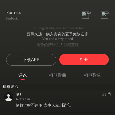
Fortress
1w+
489
Pinback
Too long til fall, sick summer in bed
西风久违，病入膏肓的夏季瘫软在床
You and a lazy mood
逸豫的情绪在人群间蔓延
Ten times the fall, spread, sacked, and I' ve failed
回想那十件诱人跌落、传谣、劫掠之事，令我失败了
打开
下载APP
Nobody move, nobody move
却没人出声，没人轻举妄动
To long to fall, sat shiver in bed
评论
相似歌曲
相似歌单
秋，姗姗来迟，床上的等待令人发抖
You and a test of will
精彩评论
而你，心怀一种对意志的怀疑
Too many fallen, too many failed
臆丿
111
翻阅破碎的历史证明，查找腐烂的旧日依据
2018年9月5日
Nobody move, nobody move
倒数计时不声响 当事人立刻遗忘
却没人抬头，大家噤若寒蝉
Days with the light off, freezing