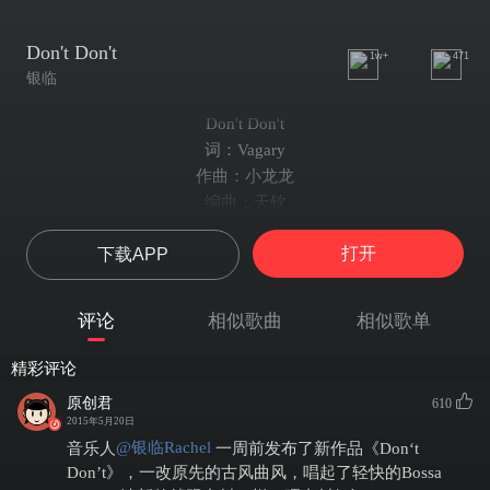
Don't Don't
1w+
471
银临
Don't Don't
词：Vagary
作曲：小龙龙
编曲：天钦
唱：银临
打开
下载APP
混音：E
画师：左拉
策划：云川娘_黑Nya社
评论
相似歌曲
相似歌单
别不懂我 的唇膏
七月的樱桃 绝对不能 轻易嘲笑
精彩评论
天真是梦想解药
原创君
610
别不懂我 的味道
2015年5月20日
别像团樟脑 只陪衬我衣橱背面 那张海报
@银临Rachel
音乐人
一周前发布了新作品《Don‘t
请宠坏我 的骄傲
Don’t》，一改原先的古风曲风，唱起了轻快的Bossa