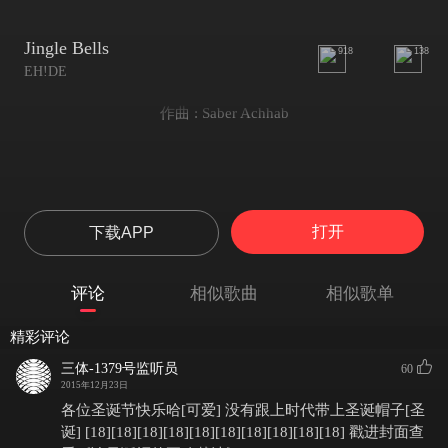
Jingle Bells
918
138
EH!DE
作曲 : Saber Achhab
打开
下载APP
评论
相似歌曲
相似歌单
精彩评论
三体-1379号监听员
60
2015年12月23日
各位圣诞节快乐哈[可爱] 没有跟上时代带上圣诞帽子[圣
诞] [18][18][18][18][18][18][18][18][18][18] 戳进封面查