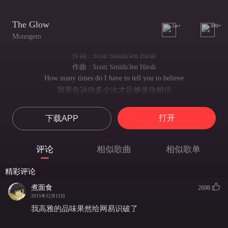
The Glow
1w+
999+
Monogem
作词 : Scott Smith/Jen Hirsh
作曲 : Scott Smith/Jen Hirsh
How many times do I have to tell you to believe
我要告诉你多少次才足够使你相信
Open your eyes and you will see the possibilities
睁开眼你就看得到无尽可能
打开
下载APP
There's no need to be afraid
你不需要感到恐惧
You ain't got no time to waste
评论
相似歌曲
相似歌单
你没有时间可浪费
Anything can seem so far away
精彩评论
一切看起来都可能遥不可触
Gotta sing another tune
煮面食
2698
你得哼起另一曲小调
2015年12月11日
Pick up yourself and make a move
我高雅的品味果然给网易识破了
整理好自己然后轻装上阵
This I'm telling you