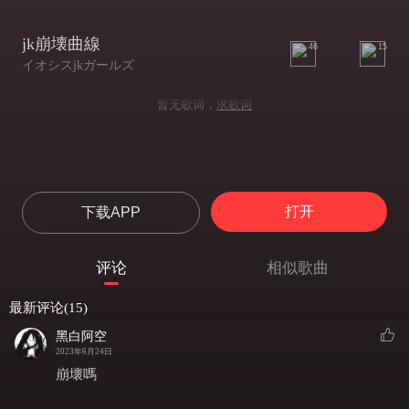
jk崩壊曲線
46
15
イオシスjkガールズ
暂无歌词，
求歌词
打开
下载APP
评论
相似歌曲
最新评论(15)
黑白阿空
2023年6月24日
崩壞嗎