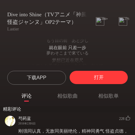
Dive into Shine（TVアニメ「神風
999+
275
怪盗ジャンヌ」OP2テーマ）
Lastier
もう目の前 あと少し
就在眼前 只差一步
夢わそこまで來ている
梦想已近在咫尺
かすかな予感だけが 今わ想い支えて
此刻唯有微弱预感 支撑着这份念想
打开
下载APP
終わいのない この 暗い迷路で
在这无尽 黑暗迷宫中
強さわ 自分の弱さ 氣づくこと
评论
相似歌曲
相似歌单
真正的强大 是察觉自身脆弱
輝いた 風を受けて 廣がる空べ
精彩评论
迎着璀璨之风 向辽阔天际
飛びたてるさ
芍药蓝
228
展翅翱翔
2016年2月6日
Dive into shine 深い闇も
刚强同认真，无敌同美丽绝伦，精神同勇气 怪盗贞德，