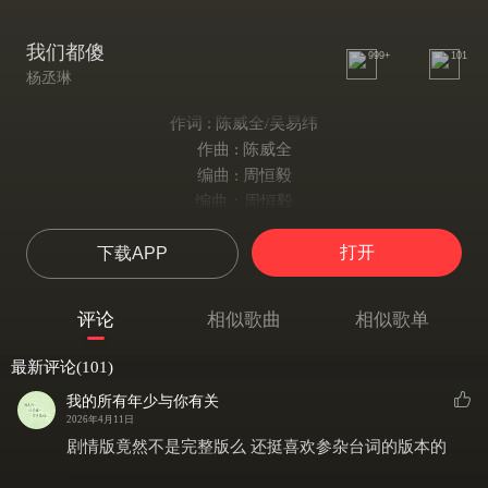
我们都傻
999+
101
杨丞琳
作词 : 陈威全/吴易纬
作曲 : 陈威全
编曲 : 周恒毅
编曲：周恒毅
计算着为你流下了多少眼泪
打开
下载APP
就代表又对我的心 撒了多少谎
但每次我都选择 选择相信 相信你是爱我的
倔强的以为我真的能改变你
评论
相似歌曲
相似歌单
看你装无辜的眼神 我很窒息
难道你没有看见 看见我对你的好
最新评论(101)
还是你忘了 那些数不清的爱情轨迹
我的所有年少与你有关
你说我傻 傻在爱上 只懂爱自己的人
2026年4月11日
我说你傻 傻在爱他 你的眼睛骗不了人
剧情版竟然不是完整版么 还挺喜欢参杂台词的版本的
我们都傻 傻在为一段没有未来的爱情付出