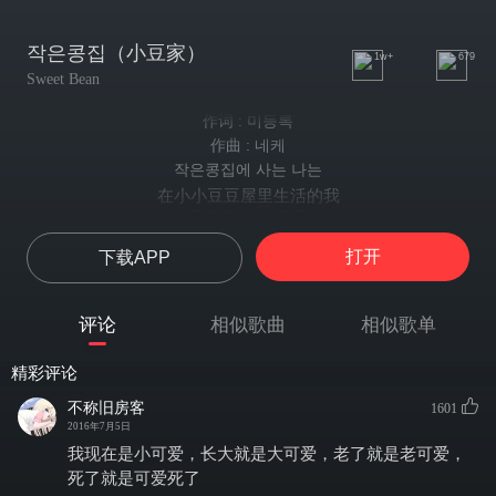
작은콩집（小豆家）
1w+
679
Sweet Bean
作词 : 미등록
作曲 : 네케
작은콩집에 사는 나는
在小小豆豆屋里生活的我
달콩 커피가 너무 좋아
好喜欢甜蜜蜜的咖啡
打开
下载APP
치킨을 먹어도 떡볶이 먹어도
不管是吃了炸鸡 还是吃了炒年糕
후식은 커피
评论
相似歌曲
相似歌单
饭后甜点都是咖啡
상큼한 예가체프 더치
精彩评论
清新的耶加雪啡咖啡（耶加雪啡是埃塞俄比亚的一个小镇，盛产咖
한 입 가득 머금고
啡，耶加雪啡成了精品咖啡的代名词）
不称旧房客
1601
满含着一口
2016年7月5日
귀여운 콩들에 정성가득 담아
我现在是小可爱，长大就是大可爱，老了就是老可爱，
可爱的豆子们满腔的赤诚
死了就是可爱死了
볶아줄게요