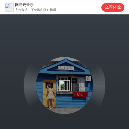
网易云音乐
立即体验
去云音乐，下载歌曲随时畅听