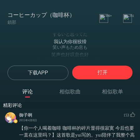
コーヒーカップ（咖啡杯）
999+
251
鎖那
ずるいと思ってた
我认为你很狡猾
笑い声もため息も
笑声也好叹息也好
ふいにこぼせばこんな苦しいこと
在不经意间流露出来，是一件痛苦的事
打开
下载APP
君は知らない
你却不知道
よりかかる鞄と
评论
相似歌曲
相似歌单
书包靠在身上
きまぐれな雨音
精彩评论
反复无常的雨声
赤らめる横顔に君は
御子咧
153
泛红的侧脸
2015年4月8日
気づいてない
【你一个人喝着咖啡 咖啡杯的碎片显得很寂寞 今后也要
你却没留意
一直在这里吗？】这首歌是yui写的。yui陪伴了我整个高
かっこつけな性格