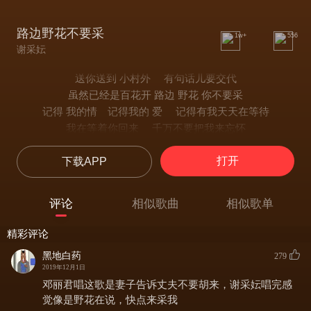
路边野花不要采
1w+
556
谢采妘
送你送到 小村外 有句话儿要交代
虽然已经是百花开 路边 野花 你不要采
记得 我的情 记得我的 爱 记得有我天天在等待
我在等着你回来 千万不要把我来忘怀
送你送到 小村外 有句话儿要交代
打开
下载APP
虽然已经是百花开 路边野花 你不要采
记得 我的情 记得我的 爱 记得有我天天在等待
我在等着你回来 千万不要把我来忘怀
评论
相似歌曲
相似歌单
路边野花 你不要采
记得 我的情 记得我的 爱 记得有我天天在等待
精彩评论
我在等着你回来 千万不要把我来 忘怀
黑地白药
279
2019年12月1日
邓丽君唱这歌是妻子告诉丈夫不要胡来，谢采妘唱完感
觉像是野花在说，快点来采我