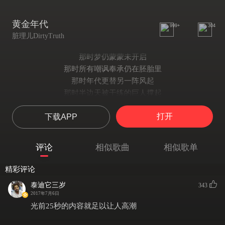
黄金年代
999+
304
脏理儿DirtyTruth
那时梦仍蒙蒙未开启
那时所有嘲讽奉承仍在胚胎里
那时年代更替另一阵风起
那时半边天被干练的巨人撑起
那时魔术师在闪光中旋转着魔棒
打开
下载APP
那时一封信怨叹着陷入魔障
那时收音机告诉人们这样走
那时总统和上帝让
评论
相似歌曲
相似歌单
一代传奇再次抢手
那时国师喝着果汁寻着根
精彩评论
那时恶棍和胖子用押韵热身
泰迪它三岁
343
那时武当和少林
2017年7月6日
吵得不可开交 无刻不在叫嚣
光前25秒的内容就足以让人高潮
那时丛林中的灵魂还在笑