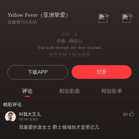
Yellow Fever（亚洲挚爱）
1w+
414
袁娅维TIA RAY
作词 : 无
作曲 : 顾忠山
You walk through any door in town.
随意穿梭于舞池酒巷
You look the whole place up and down.
将形形色色反复打量
打开
下载APP
You’re at that perfect age.
你风华正茂
a beast out of its cage,
评论
相似歌曲
相似歌单
一如笼中猛兽
And the game is on.
精彩评论
猫鼠游戏才正开始呢
Young and trim and confident.
叫我大王儿
385
风度翩翩自信昂扬
2017年1月28日
Got your tight green jeans money well spent.
我最爱的袁女士 爵士领域你才是里记几
花钱如流水也不在乎
There’s a place around the bend