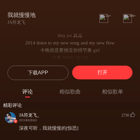
我就慢慢地
1w+
999+
JA符龙飞
Hey yo 真逗
2014 listen to my new song and my new flow
今晚就是要挑逗你得节奏 girl
小豪 HOW JA GO
我就呆在家写的新歌又好瞎
打开
下载APP
凌晨3点半唱着歌隔壁邻居又找我谈话
这是新的歌曲 享受新的乐趣
we going up all night rap 多点情趣
评论
相似歌曲
相似歌单
可能你们觉得两个人这样很搞笑
但这就是我们平时创作时的调调
精彩评论
rap 是什么 rapper 又算什么
JA符龙飞_
2730
就是 嘴巴 手势 项链 带上然后碎碎念
2015年6月6日
我慢慢的唱
深夜可听，我就慢慢的[惊恐]
我慢慢的爽