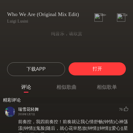
Who We Are (Original Mix Edit)
999+
314
Luigi Lusini
纯音乐，请欣赏
打开
下载APP
评论
相似歌曲
相似歌单
精彩评论
瑞雪花轻舞
76
2018年1月7日
前奏控，我四前奏控！前奏就让我心情舒畅[钟情]心神荡
漾[钟情][鬼脸]随后，就心花🌸怒放[钟情][钟情][爱心][星