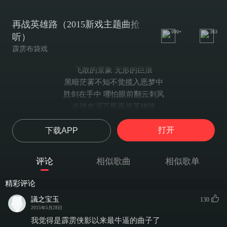
再战英雄路（2015新戏主题曲抢
999+
363
听）
霹雳布袋戏
飞散的景象 无形的巨浪
黑暗茫雾不知不觉揽入恶梦中
胜剑在手中 哪怕眼前翻云刺风
步踏血泪万里再战英雄路
纵使肩背千古罪
打开
下载APP
踏破魔咒永不回
人痴狂 心汹涌
风雨中 任漂浪
评论
相似歌曲
相似歌单
无情宿命千阻万挡
只恨多情剑 迷乱其中
精彩评论
掌如风 刀如霜
議之宝玉
130
是永生 是无常
2015年5月28日
万里风涌随吾操弄
我觉得是霹雳侠影以来最牛逼的曲子了