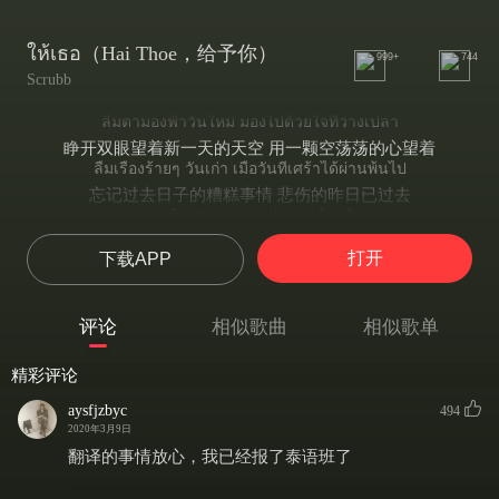
ให้เธอ（Hai Thoe，给予你）
999+
744
Scrubb
ลืมตามองฟ้าวันใหม่ มองไปด้วยใจที่ว่างเปล่า
睁开双眼望着新一天的天空 用一颗空荡荡的心望着
ลืมเรื่องร้ายๆ วันเก่า เมื่อวันที่เศร้าได้ผ่านพ้นไป
忘记过去日子的糟糕事情 悲伤的昨日已过去
ออกเดินทาง ต่างคนผ่านมาด้วยกัน
开启旅程 迥乎不同的人在一起经历所有
打开
下载APP
บางที อาจมีผิดพลาดกันไป
有时 可能互相有过错
บางวัน ที่ฉันเริ่มท้อ มีเธอคอยปลอบใจ
评论
相似歌曲
相似歌单
有些日子 我开始灰心 而有你来安慰我
รู้อยู่ ฉันให้เธอทุกอย่าง
精彩评论
明白 我给予了你一切
เมื่อมีเธอร่วมทาง ไม่ว่านานเท่าไร ฉันอยู่ตรงนี้
aysfjzbyc
494
当有你与我同行 无论多久 我都在这里
2020年3月9日
แต่ยังน้อยไป จะมีสิ่งดีๆ
翻译的事情放心，我已经报了泰语班了
但仍觉得给予得太少了 会有比以往任何一次
มากกว่าเดิมทุกที และไม่พอแค่นี้ ขอให้เธอจงมั่นใจ